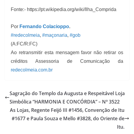
Fonte:- https://pt.wikipedia.org/wiki/Ilha_Comprida
Por
Fernando Colacioppo
.
#redecolmeia
,
#maçonaria
,
#gob
(A:FC/R:FC)
Ao retransmitir esta mensagem favor não retirar os
créditos Assessoria de Comunicação da
redecolmeia.com.br
Sagração do Templo da Augusta e Respeitável Loja
Simbólica “HARMONIA E CONCÓRDIA” – Nº 3522
As Lojas, Regente Feijó III #1456, Convenção de Itu
#1677 e Paula Souza e Mello #3828, do Oriente de
Itu.