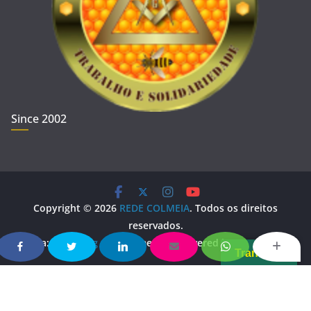
Since 2002
Copyright © 2026
REDE COLMEIA
. Todos os direitos
reservados.
Tema:
ColorMag
por ThemeGrill. Powered by
WordPress
.
Translate
Copy Protected by
Chetan
's
WP-Copyprotect
.