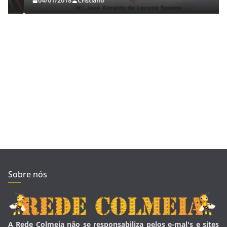
04/01/2018
Cristiano
Sobre nós
A Rede Colmeia não se responsabiliza pelos e-mal's e sites