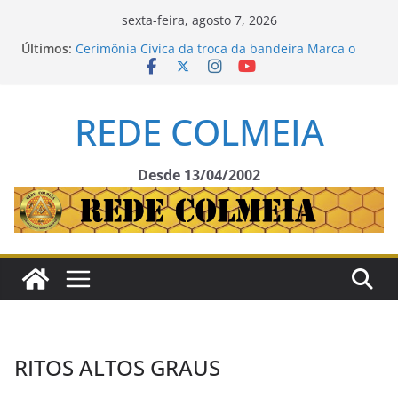
Pular
sexta-feira, agosto 7, 2026
para
Últimos:
Cerimônia Cívica da troca da bandeira Marca o
o
Dia da Proclamação da República
Maçonaria Business & Networking reúne
conteúdo
lideranças em Vitória
REDE COLMEIA
Loja L’Aquila Romana nº 3365, em PALESTRA
MAGNA: “A REDE COLMEIA” EM PAUTA – Oriente
de São Paulo/SP.
Nota de Falecimento: Maçonaria Brasileira Perde
Desde 13/04/2002
o Soberano Irmão Laelso Rodrigues
Compromisso com a Lei: TJEM-GOB-SP Empossa o
Jurista Carlos Alberto Corrêa de Almeida Oliveira
RITOS ALTOS GRAUS