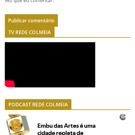
vez que eu comentar.
TV REDE COLMEIA
PODCAST REDE COLMEIA