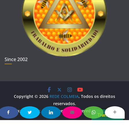
Since 2002
Copyright © 2026
REDE COLMEIA
. Todos os direitos
reservados.
Tema:
ColorMag
por ThemeGrill. Powered by
WordPress
.
Translate
Copy Protected by
Chetan
's
WP-Copyprotect
.