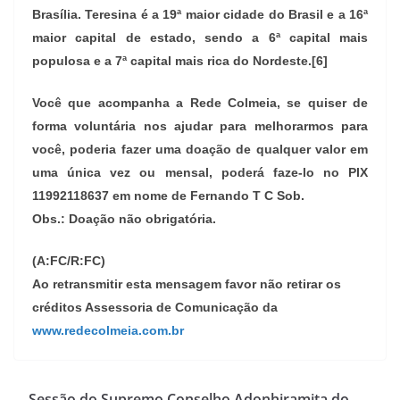
Brasília. Teresina é a 19ª maior cidade do Brasil e a 16ª
maior capital de estado, sendo a 6ª capital mais
populosa e a 7ª capital mais rica do Nordeste.[6]
Você que acompanha a Rede Colmeia, se quiser de
forma voluntária nos ajudar para melhorarmos para
você, poderia fazer uma doação de qualquer valor em
uma única vez ou mensal, poderá faze-lo no PIX
11992118637 em nome de Fernando T C Sob.
Obs.: Doação não obrigatória.
(A:FC/R:FC)
Ao retransmitir esta mensagem favor não retirar os
créditos Assessoria de Comunicação da
www.redecolmeia.com.br
Sessão do Supremo Conselho Adonhiramita do