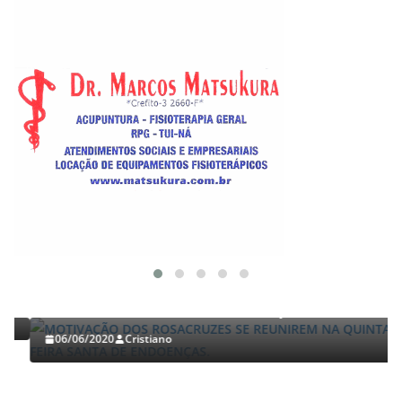
TRABALHOS GERALDO LUCENA
MOTIVAÇÃO DOS ROSACRUZES SE REUNIREM NA
QUINTA-FEIRA SANTA DE ENDOENÇAS.
06/06/2020
Cristiano