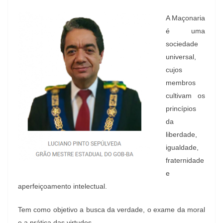
A Maçonaria
é uma
sociedade
universal,
cujos
membros
cultivam os
princípios
da
liberdade,
igualdade,
fraternidade
e
aperfeiçoamento intelectual.
Tem como objetivo a busca da verdade, o exame da moral
e a prática das virtudes.