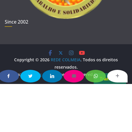
Since 2002
Copyright © 2026
REDE COLMEIA
. Todos os direitos
reservados.
Tema:
ColorMag
por ThemeGrill. Powered by
WordPress
.
Translate
Copy Protected by
Chetan
's
WP-Copyprotect
.