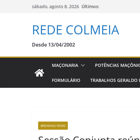
Pular
Últimos:
sábado, agosto 8, 2026
para
o
REDE COLMEIA
conteúdo
Desde 13/04/2002
MAÇONARIA
POTÊNCIAS MAÇÔNI
FORMULÁRIO
TRABALHOS GERALDO 
BREAKING NEWS
Sessão Conjunta reún