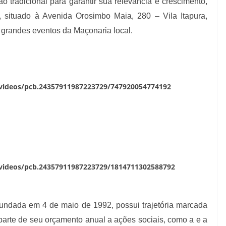
o tradicional para garantir sua relevância e crescimento,
 situado à Avenida Orosimbo Maia, 280 – Vila Itapura,
grandes eventos da Maçonaria local.
videos/pcb.24357911987223729/747920054774192
videos/pcb.24357911987223729/1814711302588792
undada em 4 de maio de 1992, possui trajetória marcada
e parte de seu orçamento anual a ações sociais, como a e a