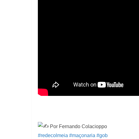
Por Fernando Colacioppo
#redecolmeia
#maçonaria
#gob