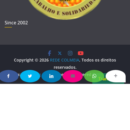
Since 2002
Copyright © 2026
REDE COLMEIA
. Todos os direitos
reservados.
Tema:
ColorMag
por ThemeGrill. Powered by
WordPress
.
Translate
Copy Protected by
Chetan
's
WP-Copyprotect
.