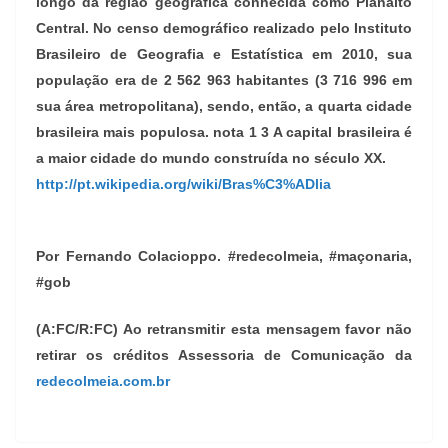
longo da região geográfica conhecida como Planalto
Central. No censo demográfico realizado pelo Instituto
Brasileiro de Geografia e Estatística em 2010, sua
população era de 2 562 963 habitantes (3 716 996 em
sua área metropolitana), sendo, então, a quarta cidade
brasileira mais populosa. nota 1 3 A capital brasileira é
a maior cidade do mundo construída no século XX.
http://pt.wikipedia.org/wiki/Bras%C3%ADlia
Por Fernando Colacioppo. #redecolmeia, #maçonaria,
#gob
(A:FC/R:FC) Ao retransmitir esta mensagem favor não
retirar os créditos Assessoria de Comunicação da
redecolmeia.com.br