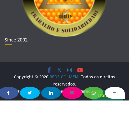
Since 2002
Copyright © 2026
REDE COLMEIA
. Todos os direitos
reservados.
Tema:
ColorMag
por ThemeGrill. Powered by
WordPress
.
Translate
Copy Protected by
Chetan
's
WP-Copyprotect
.