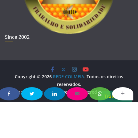
Since 2002
Copyright © 2026
REDE COLMEIA
. Todos os direitos
reservados.
Tema:
ColorMag
por ThemeGrill. Powered by
WordPress
.
Translate
Copy Protected by
Chetan
's
WP-Copyprotect
.