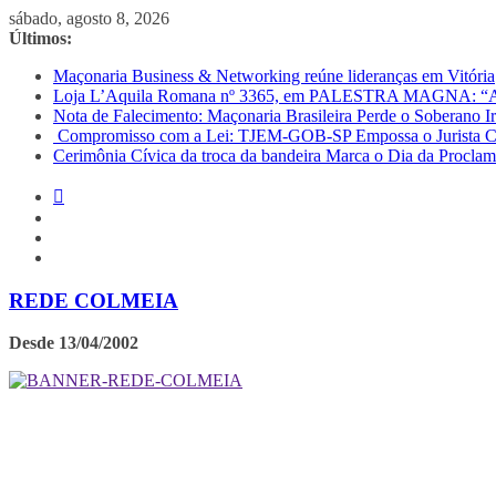
Pular
sábado, agosto 8, 2026
para
Últimos:
o
Maçonaria Business & Networking reúne lideranças em Vitória
conteúdo
Loja L’Aquila Romana nº 3365, em PALESTRA MAGNA: “
Nota de Falecimento: Maçonaria Brasileira Perde o Soberano 
Compromisso com a Lei: TJEM-GOB-SP Empossa o Jurista Car
Cerimônia Cívica da troca da bandeira Marca o Dia da Procla
REDE COLMEIA
Desde 13/04/2002