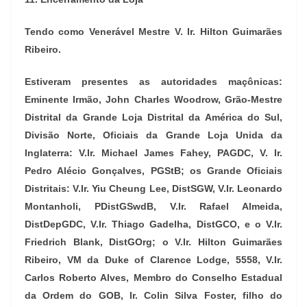
Tendo como Venerável Mestre V. Ir. Hilton Guimarães
Ribeiro.
Estiveram presentes as autoridades maçônicas:
Eminente Irmão, John Charles Woodrow, Grão-Mestre
Distrital da Grande Loja Distrital da América do Sul,
Divisão Norte, Oficiais da Grande Loja Unida da
Inglaterra: V.Ir. Michael James Fahey, PAGDC, V. Ir.
Pedro Alécio Gonçalves, PGStB; os Grande Oficiais
Distritais: V.Ir. Yiu Cheung Lee, DistSGW, V.Ir. Leonardo
Montanholi, PDistGSwdB, V.Ir. Rafael Almeida,
DistDepGDC, V.Ir. Thiago Gadelha, DistGCO, e o V.Ir.
Friedrich Blank, DistGOrg; o V.Ir. Hilton Guimarães
Ribeiro, VM da Duke of Clarence Lodge, 5558, V.Ir.
Carlos Roberto Alves, Membro do Conselho Estadual
da Ordem do GOB, Ir. Colin Silva Foster, filho do