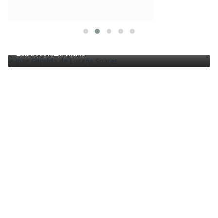
TRABALHOS GERALDO LUCENA
Jose Geraldo de Lucena Soares
08/04/2018
Cristiano