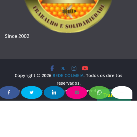
Since 2002
Copyright © 2026
REDE COLMEIA
. Todos os direitos
reservados.
Tema:
ColorMag
por ThemeGrill. Powered by
WordPress
.
Translate
Copy Protected by
Chetan
's
WP-Copyprotect
.