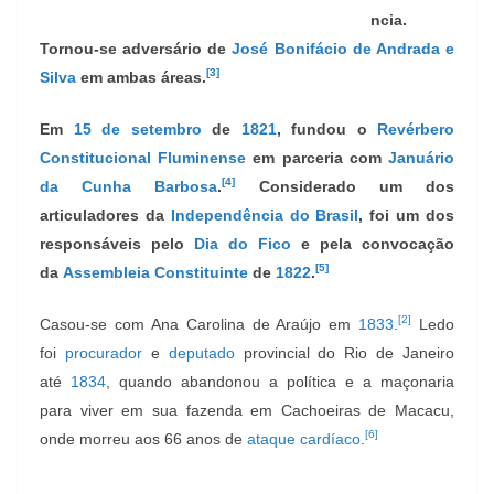
ncia.
Tornou-se adversário de
José Bonifácio de Andrada e
[3]
Silva
em ambas áreas.
Em
15 de setembro
de
1821
, fundou o
Revérbero
Constitucional Fluminense
em parceria com
Januário
[4]
da Cunha Barbosa
.
Considerado um dos
articuladores da
Independência do Brasil
, foi um dos
responsáveis pelo
Dia do Fico
e pela convocação
[5]
da
Assembleia Constituinte
de
1822
.
[2]
Casou-se com Ana Carolina de Araújo em
1833
.
Ledo
foi
procurador
e
deputado
provincial do Rio de Janeiro
até
1834
, quando abandonou a política e a maçonaria
para viver em sua fazenda em Cachoeiras de Macacu,
[6]
onde morreu aos 66 anos de
ataque cardíaco
.