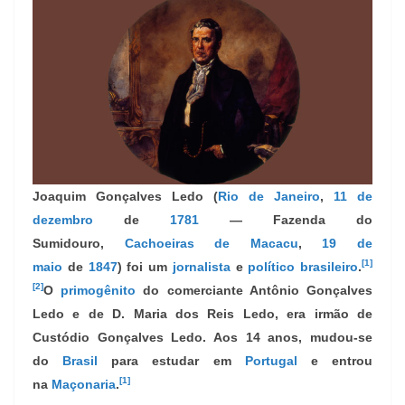
Joaquim Gonçalves Ledo
(
Rio de Janeiro
,
11 de
dezembro
de
1781
— Fazenda do
Sumidouro,
Cachoeiras de Macacu
,
19 de
[1]
maio
de
1847
) foi um
jornalista
e
político
brasi
leiro
.
[2]
O
primogênito
do comerciante Antônio Gonçalves
Ledo e de D. Maria dos Reis Ledo, era irmão de
Custódio Gonçalves Ledo. Aos 14 anos, mudou-se
do
Brasil
para estudar em
Portugal
e entrou
[1]
na
Maçonaria
.