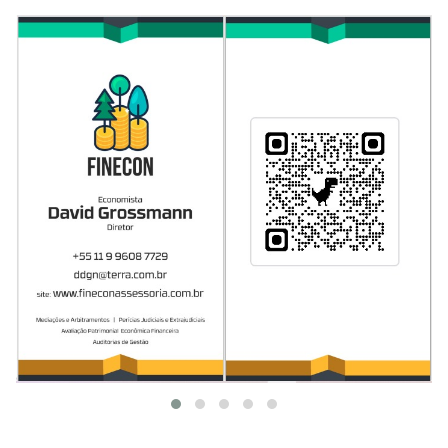
TRABALHOS GERALDO LUCENA
MOTIVAÇÃO DOS ROSACRUZES SE REUNIREM NA
QUINTA-FEIRA SANTA DE ENDOENÇAS.