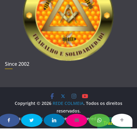
Since 2002
Copyright © 2026
REDE COLMEIA
. Todos os direitos
reservados.
Tema:
ColorMag
por ThemeGrill. Powered by
WordPress
.
Translate
Copy Protected by
Chetan
's
WP-Copyprotect
.