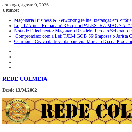
Pular
domingo, agosto 9, 2026
para
Últimos:
o
Maçonaria Business & Networking reúne lideranças em Vitória
conteúdo
Loja L’Aquila Romana nº 3365, em PALESTRA MAGNA: “
Nota de Falecimento: Maçonaria Brasileira Perde o Soberano 
Compromisso com a Lei: TJEM-GOB-SP Empossa o Jurista Car
Cerimônia Cívica da troca da bandeira Marca o Dia da Procla
REDE COLMEIA
Desde 13/04/2002