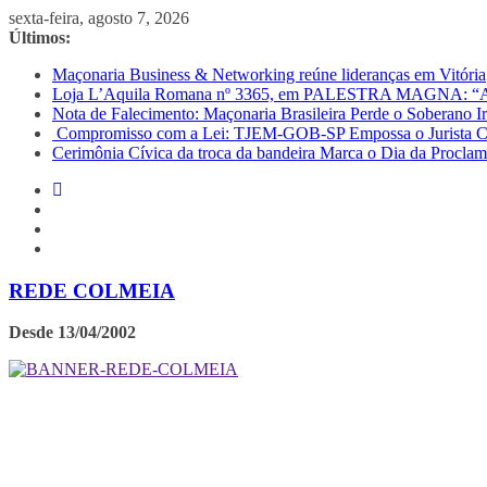
Pular
sexta-feira, agosto 7, 2026
para
Últimos:
o
Maçonaria Business & Networking reúne lideranças em Vitória
conteúdo
Loja L’Aquila Romana nº 3365, em PALESTRA MAGNA: “
Nota de Falecimento: Maçonaria Brasileira Perde o Soberano 
Compromisso com a Lei: TJEM-GOB-SP Empossa o Jurista Car
Cerimônia Cívica da troca da bandeira Marca o Dia da Procla
REDE COLMEIA
Desde 13/04/2002