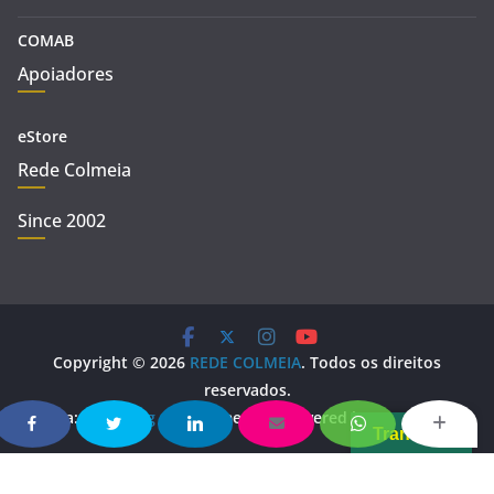
COMAB
Apoiadores
eStore
Rede Colmeia
Since 2002
Copyright © 2026
REDE COLMEIA
. Todos os direitos
reservados.
Tema:
ColorMag
por ThemeGrill. Powered by
WordPress
.
Translate
Copy Protected by
Chetan
's
WP-Copyprotect
.