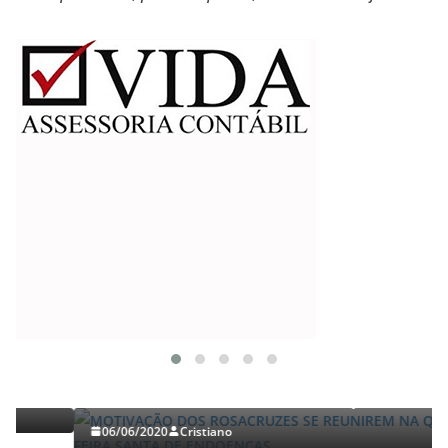
TRABALHOS GERALDO LUCENA
MOTIVAÇÃO DOS ROSACRUZES SE REUNIREM NA
QUINTA-FEIRA SANTA DE ENDOENÇAS.
06/06/2020
Cristiano