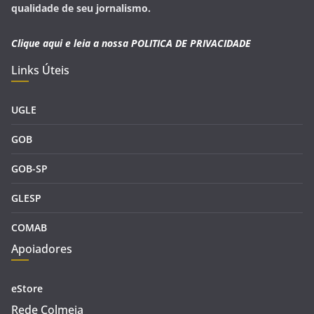
comunicação, eletrônico ou impresso, sem autorização da
Rede Colmeia (falecom@redecolmeia.com.br).
As regras têm como objetivo proteger a Rede Colmeia na
qualidade de seu jornalismo.
Clique aqui e leia a nossa
POLITICA DE PRIVACIDADE
Links Úteis
UGLE
GOB
GOB-SP
GLESP
COMAB