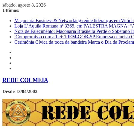
Pular
sábado, agosto 8, 2026
para
Últimos:
o
Maçonaria Business & Networking reúne lideranças em Vitória
conteúdo
Loja L’Aquila Romana nº 3365, em PALESTRA MAGNA: “
Nota de Falecimento: Maçonaria Brasileira Perde o Soberano 
Compromisso com a Lei: TJEM-GOB-SP Empossa o Jurista Car
Cerimônia Cívica da troca da bandeira Marca o Dia da Procla
REDE COLMEIA
Desde 13/04/2002