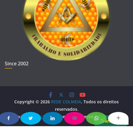
Since 2002
Copyright © 2026
REDE COLMEIA
. Todos os direitos
reservados.
Tema:
ColorMag
por ThemeGrill. Powered by
WordPress
.
Translate
Copy Protected by
Chetan
's
WP-Copyprotect
.