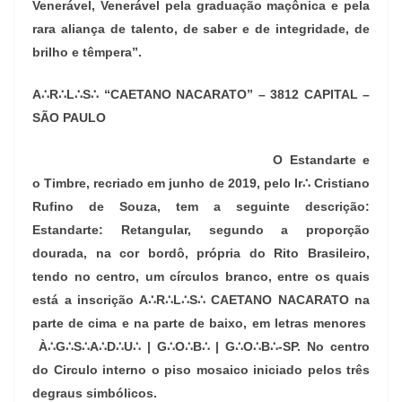
Venerável, Venerável pela graduação maçônica e pela
rara aliança de talento, de saber e de integridade, de
brilho e têmpera”.
A∴R∴L∴S∴ “CAETANO NACARATO” – 3812 CAPITAL –
SÃO PAULO
O Estandarte e
o Timbre, recriado em junho de 2019, pelo Ir∴ Cristiano
Rufino de Souza, tem a seguinte descrição:
Estandarte: Retangular, segundo a proporção
dourada, na cor bordô, própria do Rito Brasileiro,
tendo no centro, um círculos branco, entre os quais
está a inscrição A∴R∴L∴S∴ CAETANO NACARATO na
parte de cima e na parte de baixo, em letras menores
À∴G∴S∴A∴D∴U∴ | G∴O∴B∴ | G∴O∴B∴-SP. No centro
do Circulo interno o piso mosaico iniciado pelos três
degraus simbólicos.