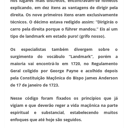
nos lugares mais discretos, encontravam-se folhetos
explicando, em dez itens as vantagens de dirigir pela
direita. Os nove primeiros itens eram exclusivamente
técnicos. O décimo estava redigido assim: “Dirigirás o
carro pela direita porque o führer mandou.” Eis aí um
tipo de landmark em estado puro! (grifo nosso).
Os especialistas também divergem sobre o
surgimento do vocábulo “Landmark”, porém a
maioria vai encontrá-lo em 1720, no Regulamento
Geral coligido por George Payne e acolhido depois
pela Constituição Maçônica do Bispo James Anderson
de 17 de janeiro de 1723.
Nesse código foram fixados os princípios que já
vigiam e que deverão reger a vida maçônica na parte
espiritual e substancial, estabelecendo muitos
enfoques que até hoje são seguidos.