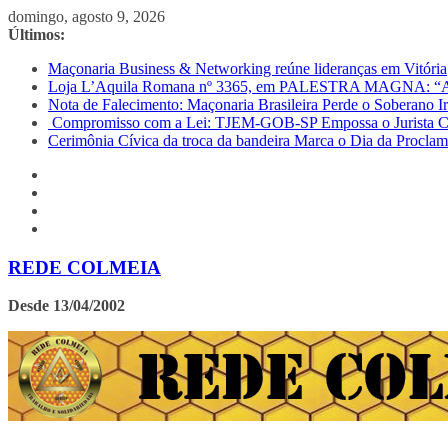
Pular
domingo, agosto 9, 2026
para
Últimos:
o
Maçonaria Business & Networking reúne lideranças em Vitória
conteúdo
Loja L’Aquila Romana nº 3365, em PALESTRA MAGNA: “
Nota de Falecimento: Maçonaria Brasileira Perde o Soberano 
Compromisso com a Lei: TJEM-GOB-SP Empossa o Jurista Car
Cerimônia Cívica da troca da bandeira Marca o Dia da Procla
REDE COLMEIA
Desde 13/04/2002