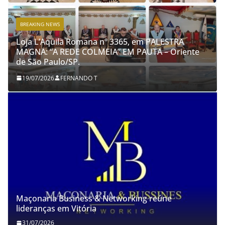
BREAKING NEWS
Loja L’Aquila Romana nº 3365, em PALESTRA
MAGNA: “A REDE COLMEIA” EM PAUTA – Oriente
de São Paulo/SP.
19/07/2026
FERNANDO T
Maçonaria Business & Networking reúne
lideranças em Vitória
31/07/2026