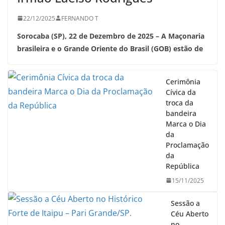
22/12/2025
FERNANDO T
Sorocaba (SP), 22 de Dezembro de 2025 – A Maçonaria
brasileira e o Grande Oriente do Brasil (GOB) estão de
Cerimônia
Cívica da
troca da
bandeira
Marca o Dia
da
Proclamação
da
República
15/11/2025
Sessão a
Céu Aberto
no