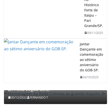
Histórico
Forte de
Itaipu –
Pari
Grande/SP.
09/11/2025
Jantar
Dançante em
comemoração
ao sétimo
aniversário
BREAKING NEWS
FATOS HISTÓRICOS
RELEMBRAR
do GOB-SP.
UNITED GRAND LODGE OF ENGLAND
26/10/2025
Homenagem da Rede Colmeia ao grande maçom,
Br. Plínio Virgílio Genz.
30/12/2022
FERNANDO T